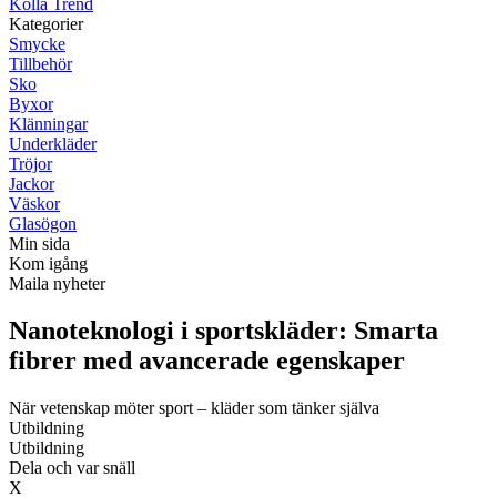
Kolla Trend
Kategorier
Smycke
Tillbehör
Sko
Byxor
Klänningar
Underkläder
Tröjor
Jackor
Väskor
Glasögon
Min sida
Kom igång
Maila nyheter
Nanoteknologi i sportskläder: Smarta
fibrer med avancerade egenskaper
När vetenskap möter sport – kläder som tänker själva
Utbildning
Utbildning
Dela och var snäll
X