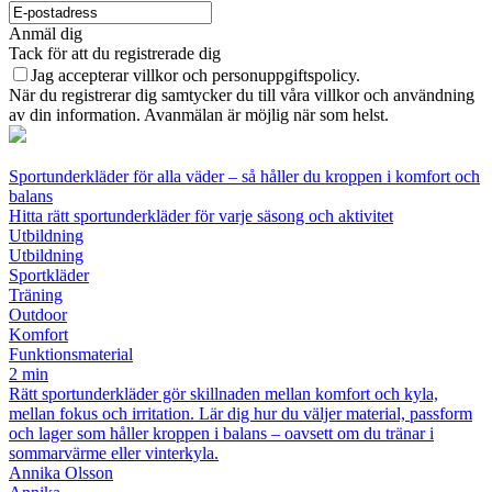
Anmäl dig
Tack för att du registrerade dig
Jag accepterar villkor och personuppgiftspolicy.
När du registrerar dig samtycker du till våra villkor och användning
av din information. Avanmälan är möjlig när som helst.
Sportunderkläder för alla väder – så håller du kroppen i komfort och
balans
Hitta rätt sportunderkläder för varje säsong och aktivitet
Utbildning
Utbildning
Sportkläder
Träning
Outdoor
Komfort
Funktionsmaterial
2 min
Rätt sportunderkläder gör skillnaden mellan komfort och kyla,
mellan fokus och irritation. Lär dig hur du väljer material, passform
och lager som håller kroppen i balans – oavsett om du tränar i
sommarvärme eller vinterkyla.
Annika Olsson