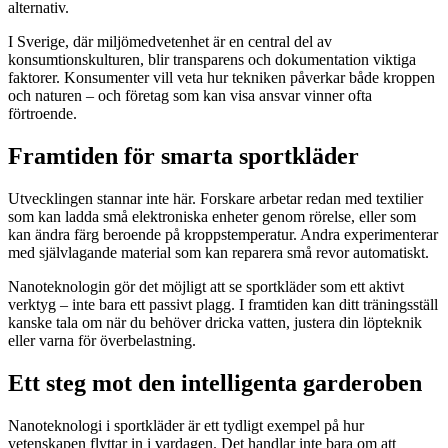
alternativ.
I Sverige, där miljömedvetenhet är en central del av
konsumtionskulturen, blir transparens och dokumentation viktiga
faktorer. Konsumenter vill veta hur tekniken påverkar både kroppen
och naturen – och företag som kan visa ansvar vinner ofta
förtroende.
Framtiden för smarta sportkläder
Utvecklingen stannar inte här. Forskare arbetar redan med textilier
som kan ladda små elektroniska enheter genom rörelse, eller som
kan ändra färg beroende på kroppstemperatur. Andra experimenterar
med självlagande material som kan reparera små revor automatiskt.
Nanoteknologin gör det möjligt att se sportkläder som ett aktivt
verktyg – inte bara ett passivt plagg. I framtiden kan ditt träningsställ
kanske tala om när du behöver dricka vatten, justera din löpteknik
eller varna för överbelastning.
Ett steg mot den intelligenta garderoben
Nanoteknologi i sportkläder är ett tydligt exempel på hur
vetenskapen flyttar in i vardagen. Det handlar inte bara om att