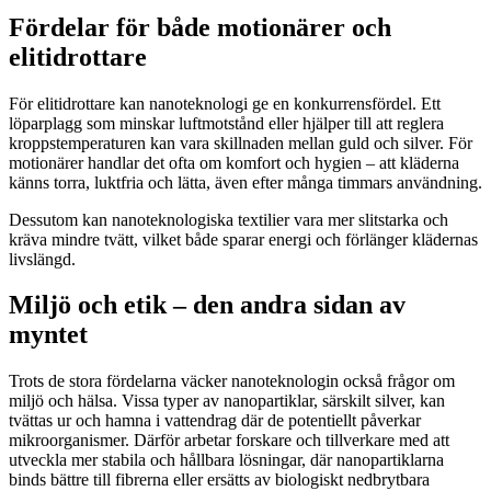
Fördelar för både motionärer och
elitidrottare
För elitidrottare kan nanoteknologi ge en konkurrensfördel. Ett
löparplagg som minskar luftmotstånd eller hjälper till att reglera
kroppstemperaturen kan vara skillnaden mellan guld och silver. För
motionärer handlar det ofta om komfort och hygien – att kläderna
känns torra, luktfria och lätta, även efter många timmars användning.
Dessutom kan nanoteknologiska textilier vara mer slitstarka och
kräva mindre tvätt, vilket både sparar energi och förlänger klädernas
livslängd.
Miljö och etik – den andra sidan av
myntet
Trots de stora fördelarna väcker nanoteknologin också frågor om
miljö och hälsa. Vissa typer av nanopartiklar, särskilt silver, kan
tvättas ur och hamna i vattendrag där de potentiellt påverkar
mikroorganismer. Därför arbetar forskare och tillverkare med att
utveckla mer stabila och hållbara lösningar, där nanopartiklarna
binds bättre till fibrerna eller ersätts av biologiskt nedbrytbara