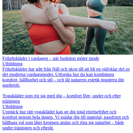
Friluftskläder i vardagen – när funktion möter mode
Utbildning
Friluftskläder har gått från fjäll och skog till att bli en självklar del av
det moderna vardagsmodet. Utforska hur du kan kombinera
komfort, hållbarhet och stil – och låt naturens estetik inspirera din
garderob.
Yogakläder som rör sig med dig – komfort före, under och efter
träningen
Utbildning
Upptäck hur rätt yogakläder kan ge dig total rörelsefrihet och
komfort genom hela dagen. Vi guidar dig till material, passform och
hållbara val som låter kroppen andas och röra sig naturligt – både
under träningen och efteråt.