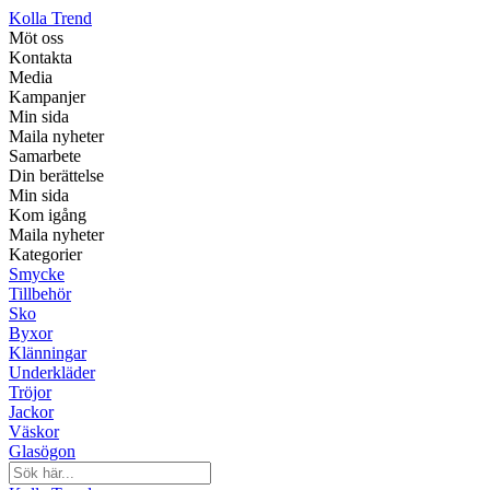
Kolla Trend
Möt oss
Kontakta
Media
Kampanjer
Min sida
Maila nyheter
Samarbete
Din berättelse
Min sida
Kom igång
Maila nyheter
Kategorier
Smycke
Tillbehör
Sko
Byxor
Klänningar
Underkläder
Tröjor
Jackor
Väskor
Glasögon