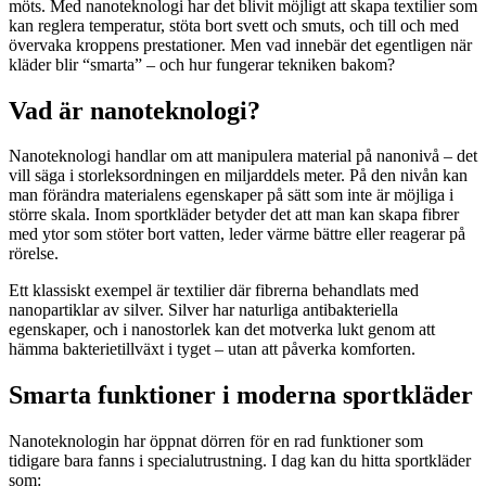
möts. Med nanoteknologi har det blivit möjligt att skapa textilier som
kan reglera temperatur, stöta bort svett och smuts, och till och med
övervaka kroppens prestationer. Men vad innebär det egentligen när
kläder blir “smarta” – och hur fungerar tekniken bakom?
Vad är nanoteknologi?
Nanoteknologi handlar om att manipulera material på nanonivå – det
vill säga i storleksordningen en miljarddels meter. På den nivån kan
man förändra materialens egenskaper på sätt som inte är möjliga i
större skala. Inom sportkläder betyder det att man kan skapa fibrer
med ytor som stöter bort vatten, leder värme bättre eller reagerar på
rörelse.
Ett klassiskt exempel är textilier där fibrerna behandlats med
nanopartiklar av silver. Silver har naturliga antibakteriella
egenskaper, och i nanostorlek kan det motverka lukt genom att
hämma bakterietillväxt i tyget – utan att påverka komforten.
Smarta funktioner i moderna sportkläder
Nanoteknologin har öppnat dörren för en rad funktioner som
tidigare bara fanns i specialutrustning. I dag kan du hitta sportkläder
som: