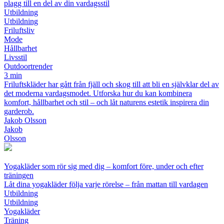
plagg till en del av din vardagsstil
Utbildning
Utbildning
Friluftsliv
Mode
Hållbarhet
Livsstil
Outdoortrender
3 min
Friluftskläder har gått från fjäll och skog till att bli en självklar del av
det moderna vardagsmodet. Utforska hur du kan kombinera
komfort, hållbarhet och stil – och låt naturens estetik inspirera din
garderob.
Jakob Olsson
Jakob
Olsson
Yogakläder som rör sig med dig – komfort före, under och efter
träningen
Låt dina yogakläder följa varje rörelse – från mattan till vardagen
Utbildning
Utbildning
Yogakläder
Träning