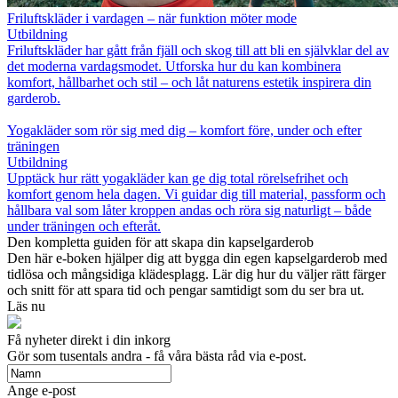
Friluftskläder i vardagen – när funktion möter mode
Utbildning
Friluftskläder har gått från fjäll och skog till att bli en självklar del av
det moderna vardagsmodet. Utforska hur du kan kombinera
komfort, hållbarhet och stil – och låt naturens estetik inspirera din
garderob.
Yogakläder som rör sig med dig – komfort före, under och efter
träningen
Utbildning
Upptäck hur rätt yogakläder kan ge dig total rörelsefrihet och
komfort genom hela dagen. Vi guidar dig till material, passform och
hållbara val som låter kroppen andas och röra sig naturligt – både
under träningen och efteråt.
Den kompletta guiden för att skapa din kapselgarderob
Den här e-boken hjälper dig att bygga din egen kapselgarderob med
tidlösa och mångsidiga klädesplagg. Lär dig hur du väljer rätt färger
och snitt för att spara tid och pengar samtidigt som du ser bra ut.
Läs nu
Få nyheter direkt i din inkorg
Gör som tusentals andra - få våra bästa råd via e-post.
Ange e-post