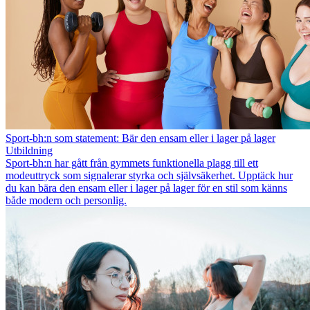
Sport-bh:n som statement: Bär den ensam eller i lager på lager
Utbildning
Sport-bh:n har gått från gymmets funktionella plagg till ett
modeuttryck som signalerar styrka och självsäkerhet. Upptäck hur
du kan bära den ensam eller i lager på lager för en stil som känns
både modern och personlig.