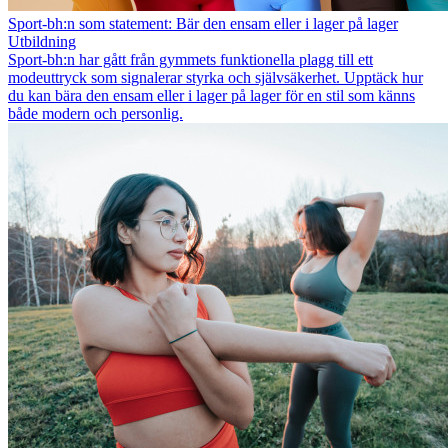
Sport-bh:n som statement: Bär den ensam eller i lager på lager
Utbildning
Sport-bh:n har gått från gymmets funktionella plagg till ett
modeuttryck som signalerar styrka och självsäkerhet. Upptäck hur
du kan bära den ensam eller i lager på lager för en stil som känns
både modern och personlig.