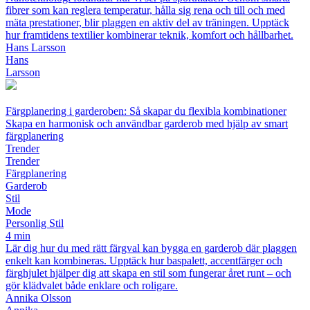
fibrer som kan reglera temperatur, hålla sig rena och till och med
mäta prestationer, blir plaggen en aktiv del av träningen. Upptäck
hur framtidens textilier kombinerar teknik, komfort och hållbarhet.
Hans Larsson
Hans
Larsson
Färgplanering i garderoben: Så skapar du flexibla kombinationer
Skapa en harmonisk och användbar garderob med hjälp av smart
färgplanering
Trender
Trender
Färgplanering
Garderob
Stil
Mode
Personlig Stil
4 min
Lär dig hur du med rätt färgval kan bygga en garderob där plaggen
enkelt kan kombineras. Upptäck hur baspalett, accentfärger och
färghjulet hjälper dig att skapa en stil som fungerar året runt – och
gör klädvalet både enklare och roligare.
Annika Olsson