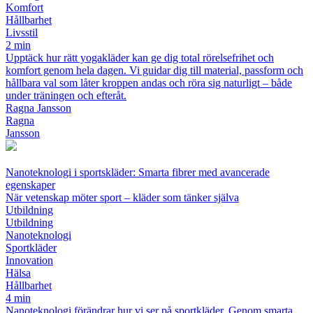
Komfort
Hållbarhet
Livsstil
2 min
Upptäck hur rätt yogakläder kan ge dig total rörelsefrihet och
komfort genom hela dagen. Vi guidar dig till material, passform och
hållbara val som låter kroppen andas och röra sig naturligt – både
under träningen och efteråt.
Ragna Jansson
Ragna
Jansson
Nanoteknologi i sportskläder: Smarta fibrer med avancerade
egenskaper
När vetenskap möter sport – kläder som tänker själva
Utbildning
Utbildning
Nanoteknologi
Sportkläder
Innovation
Hälsa
Hållbarhet
4 min
Nanoteknologi förändrar hur vi ser på sportkläder. Genom smarta