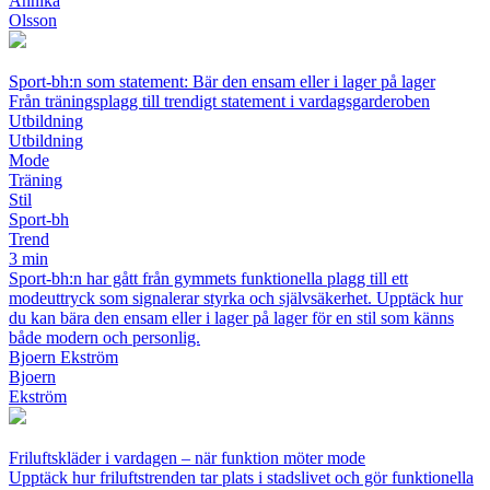
Annika
Olsson
Sport-bh:n som statement: Bär den ensam eller i lager på lager
Från träningsplagg till trendigt statement i vardagsgarderoben
Utbildning
Utbildning
Mode
Träning
Stil
Sport-bh
Trend
3 min
Sport-bh:n har gått från gymmets funktionella plagg till ett
modeuttryck som signalerar styrka och självsäkerhet. Upptäck hur
du kan bära den ensam eller i lager på lager för en stil som känns
både modern och personlig.
Bjoern Ekström
Bjoern
Ekström
Friluftskläder i vardagen – när funktion möter mode
Upptäck hur friluftstrenden tar plats i stadslivet och gör funktionella