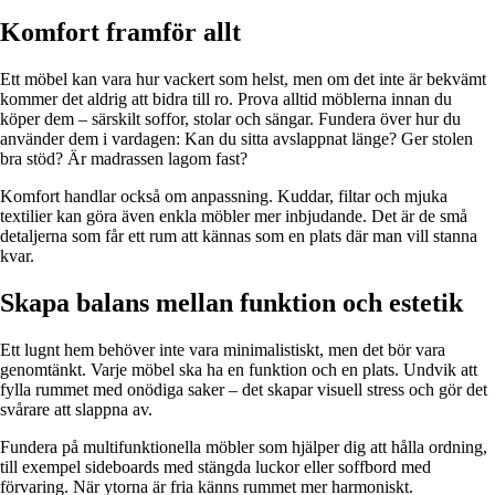
Komfort framför allt
Ett möbel kan vara hur vackert som helst, men om det inte är bekvämt
kommer det aldrig att bidra till ro. Prova alltid möblerna innan du
köper dem – särskilt soffor, stolar och sängar. Fundera över hur du
använder dem i vardagen: Kan du sitta avslappnat länge? Ger stolen
bra stöd? Är madrassen lagom fast?
Komfort handlar också om anpassning. Kuddar, filtar och mjuka
textilier kan göra även enkla möbler mer inbjudande. Det är de små
detaljerna som får ett rum att kännas som en plats där man vill stanna
kvar.
Skapa balans mellan funktion och estetik
Ett lugnt hem behöver inte vara minimalistiskt, men det bör vara
genomtänkt. Varje möbel ska ha en funktion och en plats. Undvik att
fylla rummet med onödiga saker – det skapar visuell stress och gör det
svårare att slappna av.
Fundera på multifunktionella möbler som hjälper dig att hålla ordning,
till exempel sideboards med stängda luckor eller soffbord med
förvaring. När ytorna är fria känns rummet mer harmoniskt.