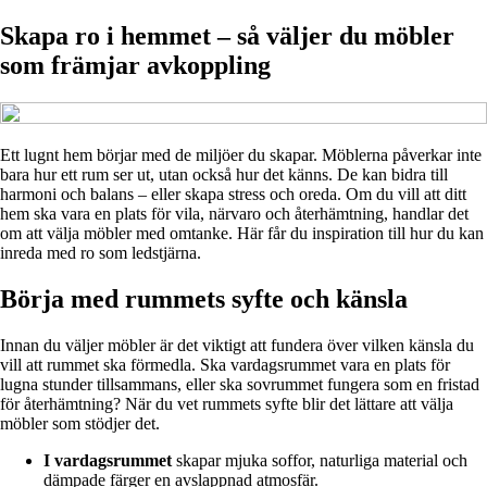
Skapa ro i hemmet – så väljer du möbler
som främjar avkoppling
Ett lugnt hem börjar med de miljöer du skapar. Möblerna påverkar inte
bara hur ett rum ser ut, utan också hur det känns. De kan bidra till
harmoni och balans – eller skapa stress och oreda. Om du vill att ditt
hem ska vara en plats för vila, närvaro och återhämtning, handlar det
om att välja möbler med omtanke. Här får du inspiration till hur du kan
inreda med ro som ledstjärna.
Börja med rummets syfte och känsla
Innan du väljer möbler är det viktigt att fundera över vilken känsla du
vill att rummet ska förmedla. Ska vardagsrummet vara en plats för
lugna stunder tillsammans, eller ska sovrummet fungera som en fristad
för återhämtning? När du vet rummets syfte blir det lättare att välja
möbler som stödjer det.
I vardagsrummet
skapar mjuka soffor, naturliga material och
dämpade färger en avslappnad atmosfär.