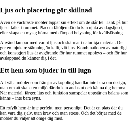
Ljus och placering gör skillnad
Även de vackraste möbler tappar sin effekt om de står fel. Tänk på hur
ljuset faller i rummet. Placera fåtöljen där du kan njuta av dagsljuset,
eller skapa en mysig hörna med dämpad belysning för kvällsläsning.
Använd lampor med varmt ljus och skärmar i naturliga material. Det
ger en mjukare stämning än kallt, vitt ljus. Kombinationen av naturligt
och konstgjort ljus är avgörande för hur rummet upplevs – och för hur
avslappnad du känner dig i det.
Ett hem som bjuder in till lugn
Att välja möbler som främjar avkoppling handlar inte bara om design,
utan om att skapa en miljö där du kan andas ut och känna dig hemma.
När material, färger, ljus och funktion samspelar uppstår en balans som
känns – inte bara syns.
Ett rofyllt hem är inte perfekt, men personligt. Det är en plats där du
kan vara dig själv, utan krav och utan stress. Och det börjar med de
möbler du väljer att omge dig med.