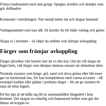
Förnya badrummet med små grepp: Speglar, textilier och detaljer som
gör skillnaden
Kontraster i inredningen: När metall möter trä och skapar harmoni
Vardagsrummet som kan allt: Så inreder du för både vardag och gäster
Skapa ro i hemmet – så väljer du möbler som främjar avkoppling
Färger som främjar avkoppling
Färger påverkar vårt humör mer än vi ofta tror. Om du vill skapa ett
lugnt hem, välj färger som dämpar sinnena snarare än stimulerar dem.
Neutrala nyanser som beige, grå, sand och dova gröna eller blå toner
ger en harmonisk bas. De kan kompletteras med varma accenter – till
exempel kuddar eller plädar i jordnära färger – för att ge rummet liv
utan att störa lugnet.
Ett bra tips är att hålla sig till en sammanhållen färgpalett i hela
hemmet. Det skapar en enhetlig och balanserad helhet som gör det
lättare att koppla av.