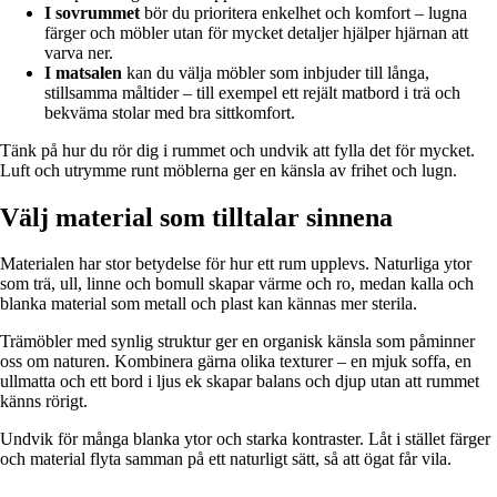
I sovrummet
bör du prioritera enkelhet och komfort – lugna
färger och möbler utan för mycket detaljer hjälper hjärnan att
varva ner.
I matsalen
kan du välja möbler som inbjuder till långa,
stillsamma måltider – till exempel ett rejält matbord i trä och
bekväma stolar med bra sittkomfort.
Tänk på hur du rör dig i rummet och undvik att fylla det för mycket.
Luft och utrymme runt möblerna ger en känsla av frihet och lugn.
Välj material som tilltalar sinnena
Materialen har stor betydelse för hur ett rum upplevs. Naturliga ytor
som trä, ull, linne och bomull skapar värme och ro, medan kalla och
blanka material som metall och plast kan kännas mer sterila.
Trämöbler med synlig struktur ger en organisk känsla som påminner
oss om naturen. Kombinera gärna olika texturer – en mjuk soffa, en
ullmatta och ett bord i ljus ek skapar balans och djup utan att rummet
känns rörigt.
Undvik för många blanka ytor och starka kontraster. Låt i stället färger
och material flyta samman på ett naturligt sätt, så att ögat får vila.