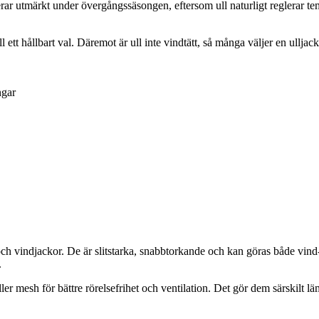
gerar utmärkt under övergångssäsongen, eftersom ull naturligt reglerar te
till ett hållbart val. Däremot är ull inte vindtätt, så många väljer en ul
ngar
h vindjackor. De är slitstarka, snabbtorkande och kan göras både vind- o
.
r mesh för bättre rörelsefrihet och ventilation. Det gör dem särskilt l