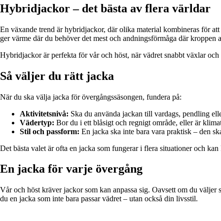
Hybridjackor – det bästa av flera världar
En växande trend är hybridjackor, där olika material kombineras för att
ger värme där du behöver det mest och andningsförmåga där kroppen a
Hybridjackor är perfekta för vår och höst, när vädret snabbt växlar och 
Så väljer du rätt jacka
När du ska välja jacka för övergångssäsongen, fundera på:
Aktivitetsnivå:
Ska du använda jackan till vardags, pendling eller
Vädertyp:
Bor du i ett blåsigt och regnigt område, eller är klima
Stil och passform:
En jacka ska inte bara vara praktisk – den ska
Det bästa valet är ofta en jacka som fungerar i flera situationer och ka
En jacka för varje övergång
Vår och höst kräver jackor som kan anpassa sig. Oavsett om du väljer so
du en jacka som inte bara passar vädret – utan också din livsstil.