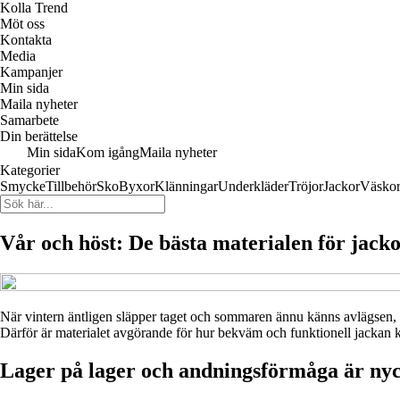
Kolla Trend
Möt oss
Kontakta
Media
Kampanjer
Min sida
Maila nyheter
Samarbete
Din berättelse
Min sida
Kom igång
Maila nyheter
Kategorier
Smycke
Tillbehör
Sko
Byxor
Klänningar
Underkläder
Tröjor
Jackor
Väsko
Vår och höst: De bästa materialen för jac
När vintern äntligen släpper taget och sommaren ännu känns avlägsen, k
Därför är materialet avgörande för hur bekväm och funktionell jackan kän
Lager på lager och andningsförmåga är ny