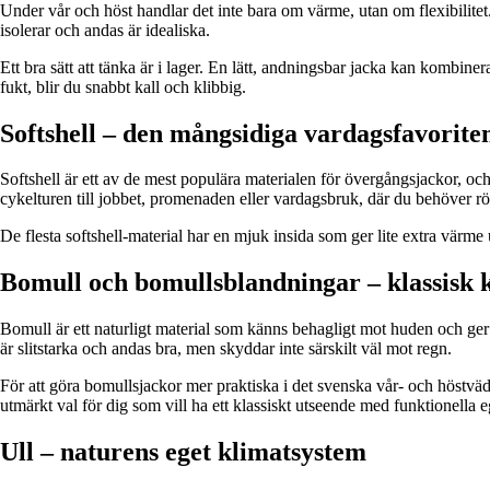
Under vår och höst handlar det inte bara om värme, utan om flexibilitet
isolerar och andas är idealiska.
Ett bra sätt att tänka är i lager. En lätt, andningsbar jacka kan kombiner
fukt, blir du snabbt kall och klibbig.
Softshell – den mångsidiga vardagsfavorite
Softshell är ett av de mest populära materialen för övergångsjackor, och 
cykelturen till jobbet, promenaden eller vardagsbruk, där du behöver r
De flesta softshell-material har en mjuk insida som ger lite extra värme u
Bomull och bomullsblandningar – klassisk 
Bomull är ett naturligt material som känns behagligt mot huden och ger 
är slitstarka och andas bra, men skyddar inte särskilt väl mot regn.
För att göra bomullsjackor mer praktiska i det svenska vår- och höstvä
utmärkt val för dig som vill ha ett klassiskt utseende med funktionella 
Ull – naturens eget klimatsystem