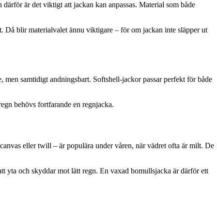
därför är det viktigt att jackan kan anpassas. Material som både
et. Då blir materialvalet ännu viktigare – för om jackan inte släpper ut
nde, men samtidigt andningsbart. Softshell-jackor passar perfekt för både
t regn behövs fortfarande en regnjacka.
anvas eller twill – är populära under våren, när vädret ofta är milt. De
tt yta och skyddar mot lätt regn. En vaxad bomullsjacka är därför ett