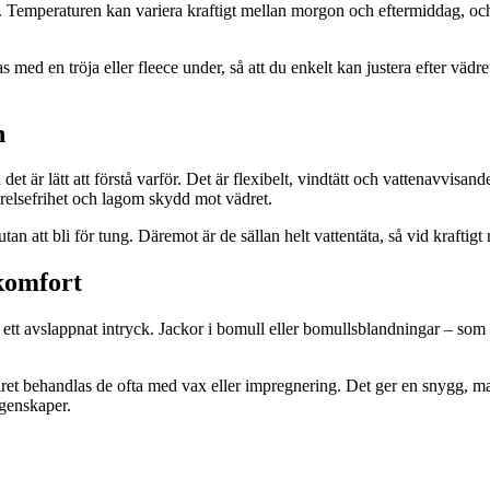
. Temperaturen kan variera kraftigt mellan morgon och eftermiddag, och 
as med en tröja eller fleece under, så att du enkelt kan justera efter vädr
n
det är lätt att förstå varför. Det är flexibelt, vindtätt och vattenavvisa
örelsefrihet och lagom skydd mot vädret.
tan att bli för tung. Däremot är de sällan helt vattentäta, så vid kraftig
komfort
ett avslappnat intryck. Jackor i bomull eller bomullsblandningar – som c
dret behandlas de ofta med vax eller impregnering. Det ger en snygg, ma
egenskaper.